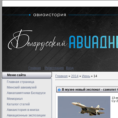
Главная
|
|
Регистрация
|
Вход
Меню сайта
Главная
»
2014
»
Июнь
»
14
Главная страница
Минский авиамузей
В музее новый экспонат - самолет 
Авиапамятники Беларуси
13 и
Мемориал
Су-2
Каталог статей
Авиаистория в книгах
Авиационные экспозиции