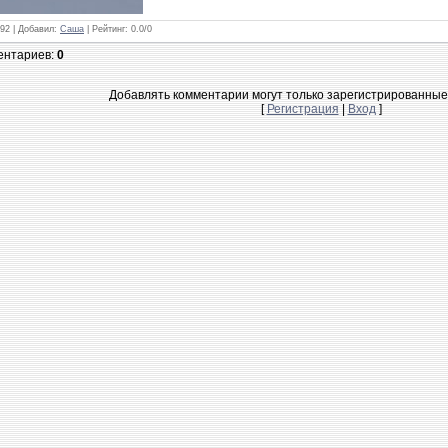
792 |
Добавил
:
Саша
|
Рейтинг
:
0.0
/
0
ентариев
:
0
Добавлять комментарии могут только зарегистрированные
[
Регистрация
|
Вход
]