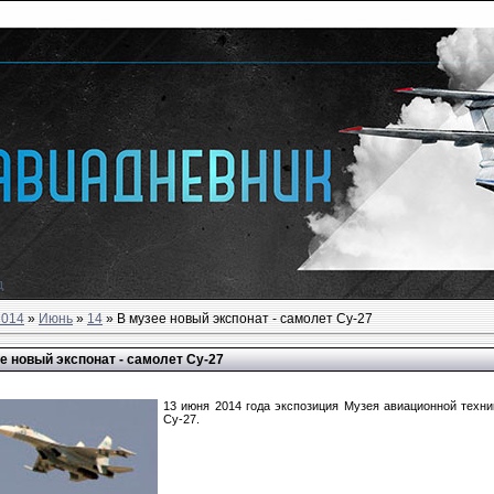
д
2014
»
Июнь
»
14
» В музее новый экспонат - самолет Су-27
е новый экспонат - самолет Су-27
13 июня 2014 года экспозиция Музея авиационной техн
Су-27.