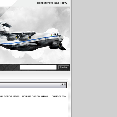
Приветствую Вас
Гость
23:51
ики пополнилась новым экспонатом
– самолетом