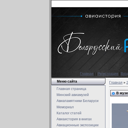
Главная
|
|
Регистрация
|
Вхо
Меню сайта
Главная
»
Главная страница
В музе
Минский авиамузей
Авиапамятники Беларуси
Мемориал
Каталог статей
Авиаистория в книгах
Авиационные экспозиции