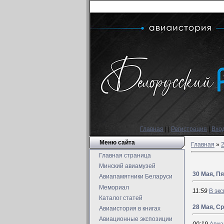
Главная
|
|
Регистрация
|
Вхо
Меню сайта
Главная
»
Главная страница
Минский авиамузей
30 Мая, П
Авиапамятники Беларуси
Мемориал
11:59
В эк
Каталог статей
28 Мая, С
Авиаистория в книгах
Авиационные экспозиции