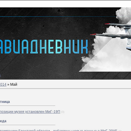
д
2014
»
Май
ятница
спозиции музея установлен МиГ-19П
(0)
реда