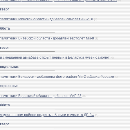
памятники Брестской области - добавлены новые данные о МиГ-29УБ
(0)
тверг
памятники Минской области - добавлен самолёт Ан-2ТД
(4)
уббота
памятники Витебской области - добавлен вертолёт Ми-8
(1)
тверг
‑й смешанной авиабазе открыт первый в Беларуси музей-самолет
(0)
онедельник
памятники Беларуси - добавлена фотография Ми-2 в Давид-Городке
(0)
оскресенье
памятники Брестской области - добавлен МиГ-23
(0)
уббота
лодечненском районе подняты обломки самолета ДБ-3Ф
(1)
тверг