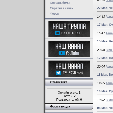
00:19
Авиа
Фотоальбомы
22 Мая, Че
Обратная связь
Форум
14:43
Авиа
17 Мая, С
15:47
Авиа
15 Мая, Че
23:08
В 50
12 Мая, П
20:04
Авиа
11 Мая, В
Статистика
19:05
Авиа
10 Мая, С
Онлайн всего:
2
Гостей:
2
Пользователей:
0
19:02
В Мо
Форма входа
08 Мая, Че