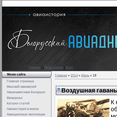
Главная
|
|
Регистрация
|
Вход
Меню сайта
Главная
»
2014
»
Июнь
»
19
Главная страница
Минский авиамузей
Воздушная гавань
Авиапамятники Беларуси
Мемориал
К 
Каталог статей
о
Авиаистория в книгах
Авиационные экспозиции
мо