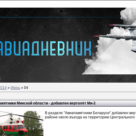
д
2014
»
Июнь
»
04
мятники Минской области - добавлен вертолёт Ми-2
В разделе "Авиапамятники Беларуси" добавлен вер
районе около въезда на территорию Центрального