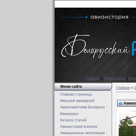
Главная
|
|
Регистрация
|
Вхо
Меню сайта
Главная
»
Главная страница
Минский авиамузей
Авиапа
Авиапамятники Беларуси
Мемориал
Каталог статей
Авиаистория в книгах
Авиационные экспозиции