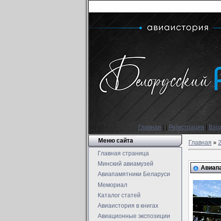
Главная
|
|
Регистрация
|
Вхо
Меню сайта
Главная
»
Главная страница
Минский авиамузей
Авиапа
Авиапамятники Беларуси
Мемориал
Каталог статей
Авиаистория в книгах
Авиационные экспозиции