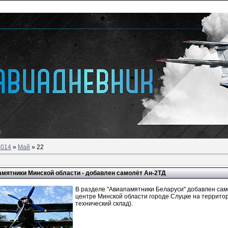
д
2014
»
Май
»
22
мятники Минской области - добавлен самолёт Ан-2ТД
В разделе "Авиапамятники Беларуси" добавлен сам
центре Минской области городе Слуцке на террито
технический склад).