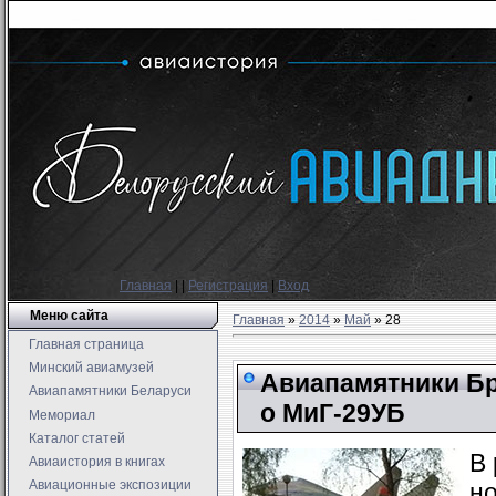
Главная
|
|
Регистрация
|
Вход
Меню сайта
Главная
»
2014
»
Май
»
28
Главная страница
Минский авиамузей
Авиапамятники Бр
Авиапамятники Беларуси
о МиГ-29УБ
Мемориал
Каталог статей
В
Авиаистория в книгах
Авиационные экспозиции
н