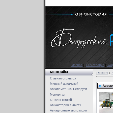
Главная
|
|
Регистрация
|
Вхо
Меню сайта
Главная
»
Главная страница
Минский авиамузей
Аэрокл
Авиапамятники Беларуси
Мемориал
Каталог статей
Авиаистория в книгах
Авиационные экспозиции