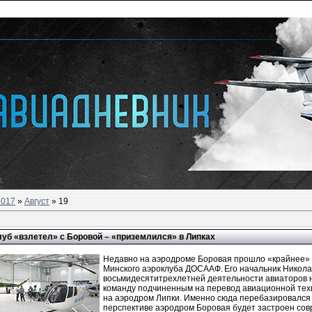
д
2017
»
Август
»
19
уб «взлетел» с Боровой – «приземлился» в Липках
Недавно на аэродроме Боровая прошло «крайнее» 
Минского аэроклуба ДОСААФ. Его начальник Никола
восьмидесятитрехлетней деятельности авиаторов 
команду подчиненным на перевод авиационной техн
на аэродром Липки. Именно сюда перебазировался
перспективе аэродром Боровая будет застроен со