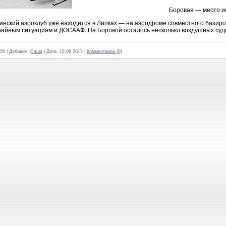
Боровая — место и
инский аэроклуб уже находится в Липках — на аэродроме совместного базир
чайным ситуациям и ДОСААФ. На Боровой осталось несколько воздушных суд
56
|
Добавил:
Саша
|
Дата:
19.08.2017
|
Комментарии (0)