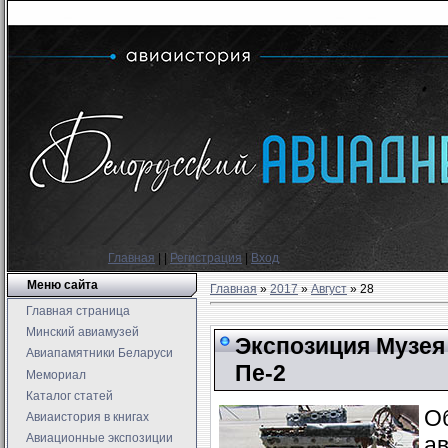
Главная
|
|
Регистрация
|
Вход
Меню сайта
Главная
»
2017
»
Август
»
28
Главная страница
Минский авиамузей
Экспозиция Музея
Авиапамятники Беларуси
Пе-2
Мемориал
Каталог статей
О
Авиаистория в книгах
Авиационные экспозиции
а