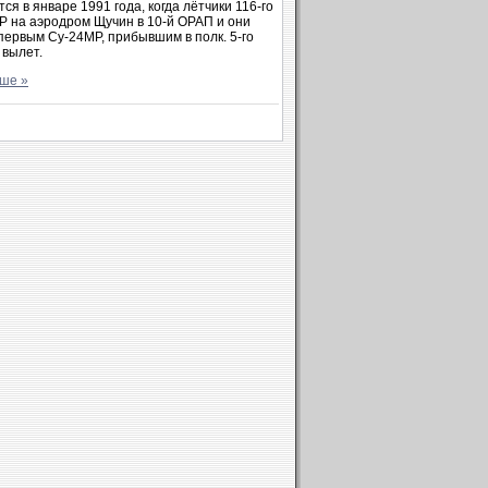
я в январе 1991 года, когда лётчики 116-го
Р на аэродром Щучин в 10-й ОРАП и они
первым Су-24МР, прибывшим в полк. 5-го
 вылет.
ьше »