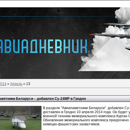
д
2014
»
Апрель
»
13
мятники Беларуси – добавлен Су-24МР в Гродно
В разделе "Авиапамятники Беларуси" добавлен Су
доставлен в Гродно 10 апреля 2014 года. Он будет 
военной техники мемориального комплекса Курган 
Обновление мемориального комплекса приурочено 
немецко-фашистских захватчиков.