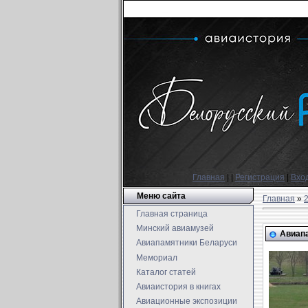
Главная
|
|
Регистрация
|
Вхо
Меню сайта
Главная
»
Главная страница
Минский авиамузей
Авиапа
Авиапамятники Беларуси
Мемориал
Каталог статей
Авиаистория в книгах
Авиационные экспозиции