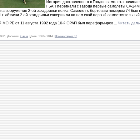
История доставленного в Гродно самолета начинаетс
ГБАП пере­гнали с завода первые самолеты Су-24М
 на вооружение 2-ой эскадрильи полка. Самолет с бортовым номером 74 был 
 г. лётчики 2-ой эскадрильи совершили на нем свой первый самостоятельный
й МО РБ от 11 августа 1992 года 10-й ОРАП был переформиров
...
Читать дал
062
|
Добавил:
Саша
|
Дата:
13.04.2014
|
Комментарии (0)