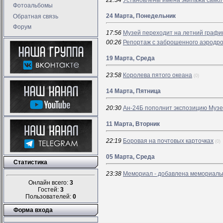
22:34
Установлены имена экипажа самол
Фотоальбомы
24 Марта, Понедельник
Обратная связь
Форум
17:56
Музей переходит на летний графи
00:26
Репортаж с заброшенного аэродро
19 Марта, Среда
23:58
Королева пятого океана
(0)
14 Марта, Пятница
20:30
Ан-24Б пополнит экспозицию Музе
11 Марта, Вторник
22:19
Боровая на почтовых карточках
(0)
05 Марта, Среда
Статистика
23:38
Мемориал - добавлена мемориальн
Онлайн всего:
3
Гостей:
3
Пользователей:
0
Форма входа