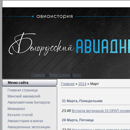
Главная
|
|
Регистрация
|
Вход
Меню сайта
Главная
»
2014
»
Март
Главная страница
Минский авиамузей
31 Марта, Понедельник
Авиапамятники Беларуси
Мемориал
23:48
Встреча ветеранов 10 ОРАП посв
Каталог статей
28 Марта, Пятница
Авиаистория в книгах
Авиационные экспозиции