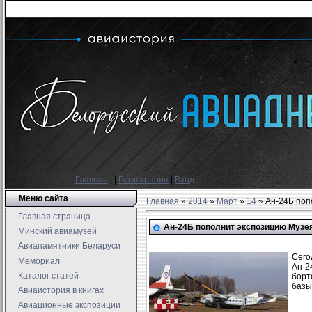
Главная
|
|
Регистрация
|
Вход
Меню сайта
Главная
»
2014
»
Март
»
14
» Ан-24Б поп
Главная страница
Ан-24Б пополнит экспозицию Музея
Минский авиамузей
Авиапамятники Беларуси
Сего
Мемориал
Ан-2
Каталог статей
борт
базы
Авиаистория в книгах
Авиационные экспозиции