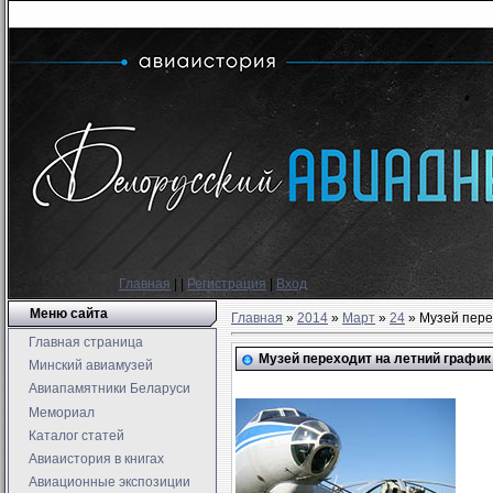
Главная
|
|
Регистрация
|
Вход
Меню сайта
Главная
»
2014
»
Март
»
24
» Музей пере
Главная страница
Музей переходит на летний график
Минский авиамузей
Авиапамятники Беларуси
Мемориал
Каталог статей
Авиаистория в книгах
Авиационные экспозиции