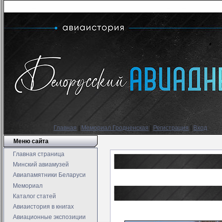
Главная
|
Мемориал Гродненская
|
Регистрация
|
Вход
Меню сайта
Главная страница
Минский авиамузей
Авиапамятники Беларуси
Мемориал
Каталог статей
Авиаистория в книгах
Авиационные экспозиции