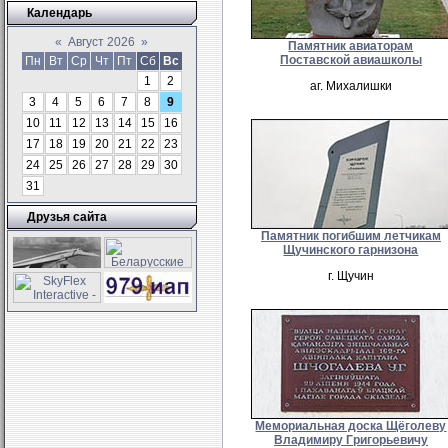
Календарь
«
Август 2026
»
Памятник авиаторам
Поставской авиашколы
Пн
Вт
Ср
Чт
Пт
Сб
Вс
1
2
аг. Михалишки
3
4
5
6
7
8
9
10
11
12
13
14
15
16
17
18
19
20
21
22
23
24
25
26
27
28
29
30
31
Друзья сайта
Памятник погибшим летчикам
Щучинского гарнизона
г. Щучин
Мемориальная доска Щёголеву
Владимиру Григорьевичу