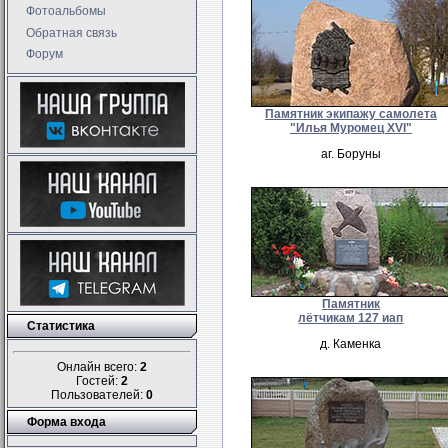
Фотоальбомы
Обратная связь
Форум
Памятник экипажу самолета
"Илья Муромец XVI"
аг. Боруны
Памятник
лётчикам 127 иап
Статистика
д. Каменка
Онлайн всего:
2
Гостей:
2
Пользователей:
0
Форма входа