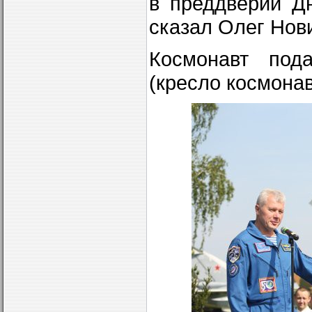
в преддверии Д
сказал Олег Нов
Космонавт под
(кресло космонав