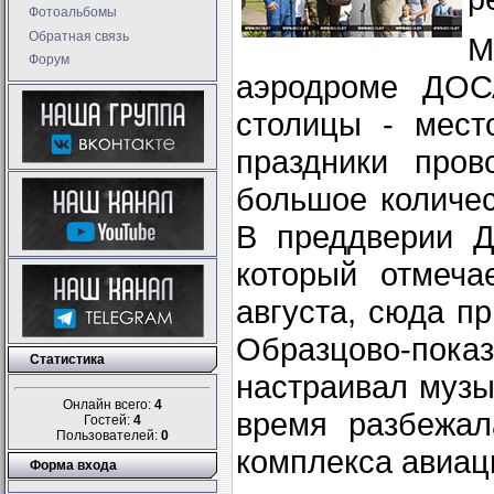
Фотоальбомы
Обратная связь
М
Форум
аэродроме ДОС
столицы - мест
праздники пров
большое количес
В преддверии Д
который отмеча
августа, сюда п
Образцово-пока
Статистика
настраивал музы
Онлайн всего:
4
время разбежал
Гостей:
4
Пользователей:
0
комплекса авиац
Форма входа