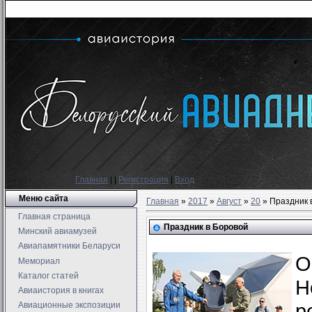
Главная
|
|
Регистрация
|
Вход
Меню сайта
Главная
»
2017
»
Август
»
20
» Праздник 
Главная страница
Праздник в Боровой
Минский авиамузей
Авиапамятники Беларуси
О
Мемориал
Каталог статей
Н
Авиаистория в книгах
р
Авиационные экспозиции