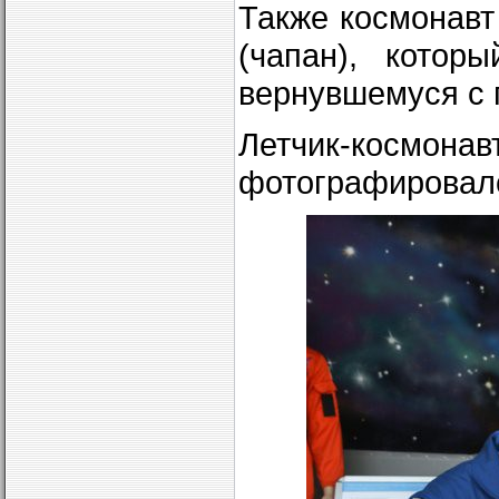
Также космонавт
(чапан), котор
вернувшемуся с 
Летчик-космон
фотографировалс