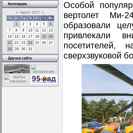
Особой популяр
Календарь
вертолет Ми-
«
Август 2017
»
Пн
Вт
Ср
Чт
Пт
Сб
Вс
образовали цел
1
2
3
4
5
6
7
8
9
10
11
12
13
привлекали в
14
15
16
17
18
19
20
посетителей, 
21
22
23
24
25
26
27
28
29
30
31
сверхзвуковой б
Друзья сайта