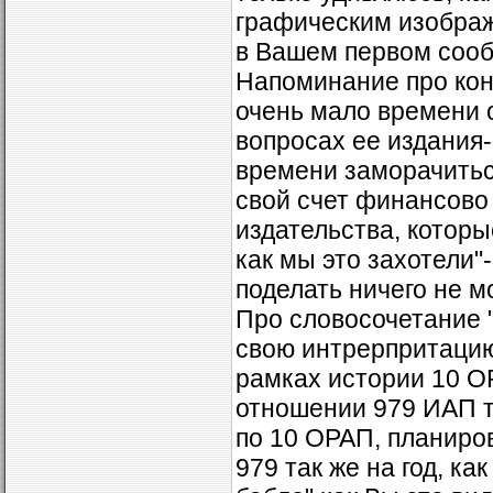
графическим изображ
в Вашем первом сооб
Напоминание про конт
очень мало времени о
вопросах ее издания-
времени заморачитьс
свой счет финансово
издательства, которы
как мы это захотели"
поделать ничего не мо
Про словосочетание 
свою интрерпритацию
рамках истории 10 ОР
отношении 979 ИАП та
по 10 ОРАП, планиров
979 так же на год, к