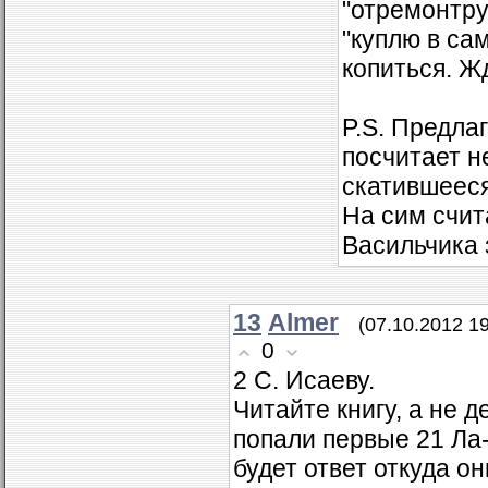
"отремонтру
"куплю в са
копиться. Ж
P.S. Предла
посчитает н
скатившееся
На сим счит
Васильчика 
13
Almer
(07.10.2012 19
0
2 С. Исаеву.
Читайте книгу, а не 
попали первые 21 Ла-
будет ответ откуда о