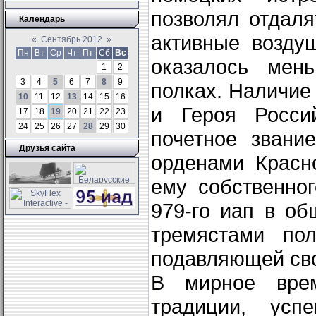
позволял отдаля
Календарь
активные возду
«
Сентябрь 2012
»
Пн
Вт
Ср
Чт
Пт
Сб
Вс
оказалось мен
1
2
3
4
5
6
7
8
9
полках. Наличие
10
11
12
13
14
15
16
и Героя Росси
17
18
19
20
21
22
23
24
25
26
27
28
29
30
почетное звани
Друзья сайта
орденами Красн
ему собственно
979-го иап в о
тремястами по
подавляющей сво
В мирное вре
традиции, усп