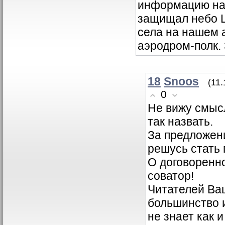
информацию на 
защищал небо Щ
села на нашем 
аэродром-полк. 
18
Snoos
(11.
0
Не вижу смысл
так назвать.
За предложени
решусь стать 
О договоренн
соватор!
Читателей Ваш
большинство и
не знает как 