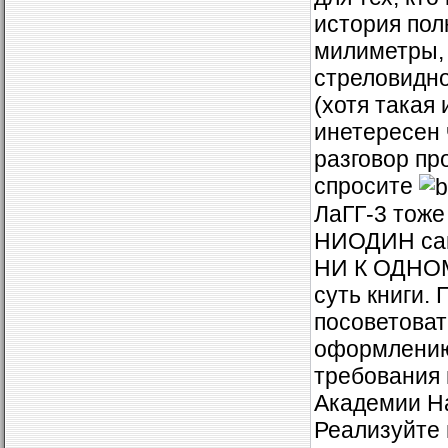
история пол
милиметры, 
стреловидно
(хотя такая
инетересен 
разговор про
спросите
ЛаГГ-3 тоже
НИОДИН сам
НИ К ОДНОМУ
суть книги.
посоветоват
оформлению 
требования 
Академии На
Реализуйте 