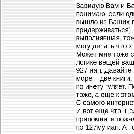
Завидую Вам и Ва
понимаю, если од
вышло из Ваших п
придерживаться), 
выполнявшая, тоже
могу делать что х
Может мне тоже ст
логике вещей ваш
927 иап. Давайте 
море – две книги,
по инету гуляет.
тоже, а еще к эт
С самого интерн
И вот еще что. Е
припомните пожал
по 127му иап. А т