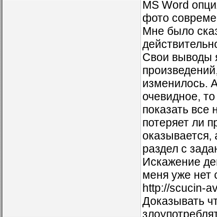
MS Word опция
фото современ
Мне было сказ
действительно
Свои выводы 
произведений,
изменилось. А
очевидное, то
показать все 
потеряет ли п
оказывается,
раздел с зада
Искажение де
меня уже нет 
http://scucin-a
Доказывать чт
злоупотреблят