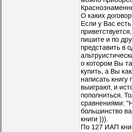
Краснознаменны
О каких догово
Если у Вас есть
приветствуется
пишите и по др
представить в 
альтруистически
о котором Вы т
купить, а Вы ка
написать книгу 
выиграют, и ис
пополниться. То
сравнениями: "Н
большинство ваш
книги ))).
По 127 ИАП книг