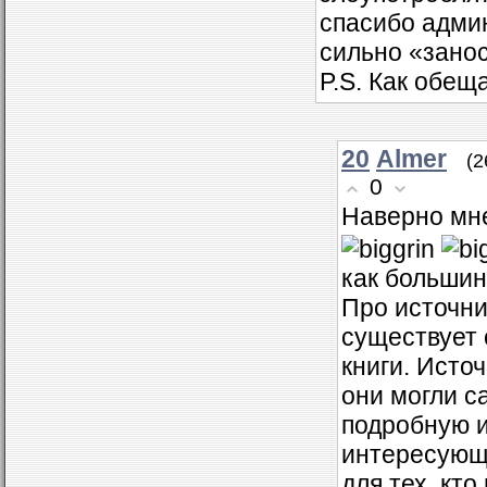
спасибо админ
сильно «занос
P.S. Как обещ
20
Almer
(2
0
Наверно мне
как большин
Про источни
существует 
книги. Исто
они могли с
подробную и
интересующе
для тех, кт