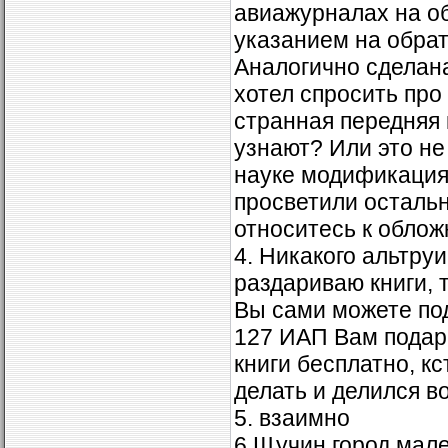
авиажурналах на о
указанием на обрат
Аналогично сделана
хотел спросить про
странная передняя 
узнают? Или это не
науке модификация?
просветили остальн
относитесь к облож
4. Никакого альтруи
раздариваю книги, т
Вы сами можете под
127 ИАП Вам подар
книги бесплатно, кс
делать и делился в
5. взаимно
6.Щучин город мале