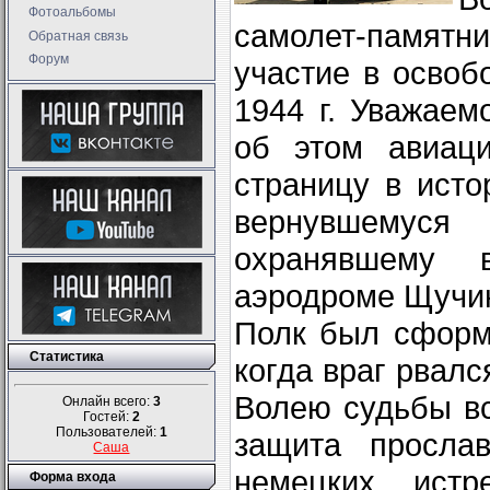
Фотоальбомы
самолет-памятн
Обратная связь
Форум
участие в освоб
1944 г. Уважае
об этом авиаци
страницу в исто
вернувшемус
охранявшему 
аэродроме Щучин
Полк был сформ
Статистика
когда враг рвалс
Волею судьбы вс
Онлайн всего:
3
Гостей:
2
Пользователей:
1
защита просла
Саша
немецких истр
Форма входа