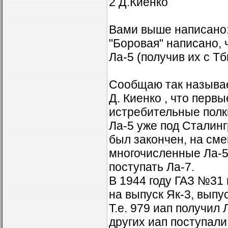
2 Д.Киенко
Вами выше написано:
"Боровая" написано, 
Ла-5 (получив их с Тби
Сообщаю так называ
Д. Киенко , что перв
истребительные полки
Ла-5 уже под Сталинг
был закончен, на см
многочисленные Ла-5
поступать Ла-7.
В 1944 году ГАЗ №31 
на выпуск Як-3, выпу
Т.е. 979 иап получил 
других иап поступали