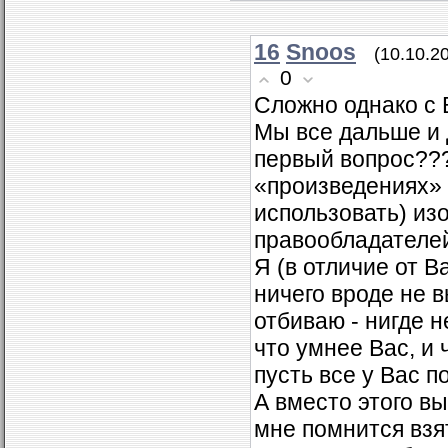
16
Snoos
(10.10.2
0
Сложно однако с В
Мы все дальше и 
первый вопрос???
«произведениях» 
использовать) из
правообладателей -
Я (в отличие от В
ничего вроде не 
отбиваю - нигде н
что умнее Вас, и 
пусть все у Вас п
А вместо этого вы
мне помнится взя