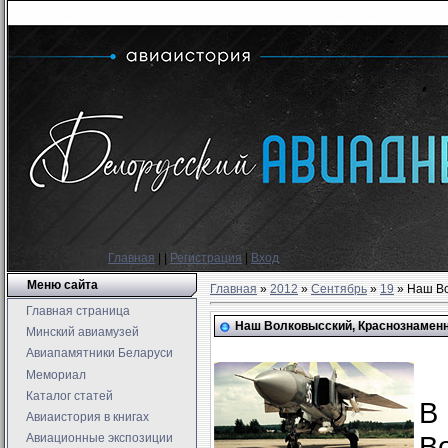
Главная
|
|
Регистрация
|
Вход
Меню сайта
Главная
»
2012
»
Сентябрь
»
19
» Наш В
Главная страница
Наш Волковысский, Краснознаме
Минский авиамузей
Авиапамятники Беларуси
Мемориал
Каталог статей
В
Авиаистория в книгах
Во
Авиационные экспозиции