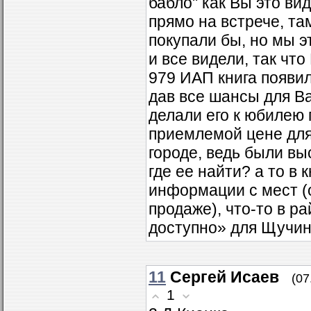
бабло" как Вы это ви
прямо на встрече, там
покупали бы, но мы э
и все видели, так чт
979 ИАП книга появи
дав все шансы для Ва
делали его к юбилею 
приемлемой цене для
городе, ведь были вы
где ее найти? а то в
информации с мест (о
продаже), что-то в ра
доступно» для Щучин
11
Сергей Исаев
(07
1