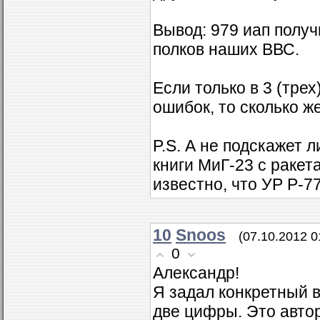
Вывод: 979 иап полу
полков наших ВВС.
Если только в 3 (тр
ошибок, то сколько ж
P.S. А не подскажет 
книги МиГ-23 с ракет
известно, что УР Р-7
10
Snoos
(07.10.2012 0
0
Александр!
Я задал конкретный в
две цифры. Это автор