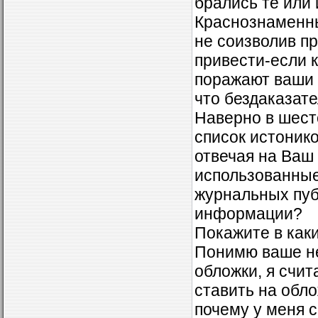
брались те или
Краснознаменны
не соизволив п
привести-если к
поражают ваши 
что бездаказат
Наверно в шесто
список истонико
отвечая на Ваш 
использованные 
журнальных публ
информации?
Покажите в каки
Понимю ваше не
обложки, я счит
ставить на обл
почему у меня 