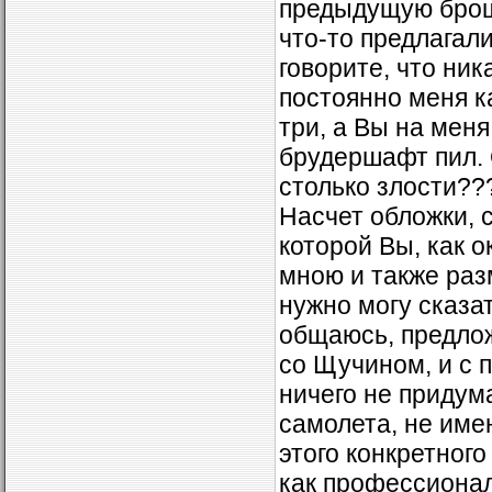
предыдущую брошю
что-то предлагал
говорите, что ник
постоянно меня ка
три, а Вы на меня
брудершафт пил. 
столько злости??
Насчет обложки, 
которой Вы, как 
мною и также раз
нужно могу сказа
общаюсь, предлож
со Щучином, и с 
ничего не придум
самолета, не име
этого конкретного
как профессионал