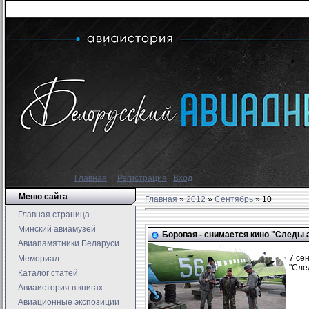
Главная
|
|
Регистрация
|
Вход
Меню сайта
Главная
»
2012
»
Сентябрь
»
10
Главная страница
Минский авиамузей
Боровая - снимается кино "Следы 
Авиапамятники Беларуси
7 се
Мемориал
"Сле
Каталог статей
Авиаистория в книгах
Авиационные экспозиции