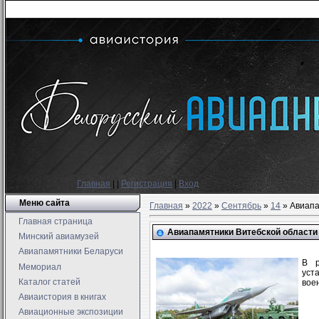
Главная
|
|
Регистрация
|
Вход
Меню сайта
Главная
»
2022
»
Сентябрь
»
14
» Авиапа
Главная страница
Авиапамятники Витебской области 
Минский авиамузей
Авиапамятники Беларуси
В р
Мемориал
уст
Каталог статей
вое
Авиаистория в книгах
Авиационные экспозиции