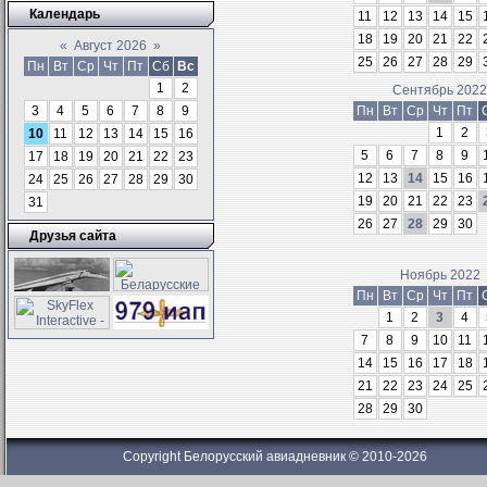
Календарь
11
12
13
14
15
18
19
20
21
22
«
Август 2026
»
25
26
27
28
29
Пн
Вт
Ср
Чт
Пт
Сб
Вс
1
2
Сентябрь 202
3
4
5
6
7
8
9
Пн
Вт
Ср
Чт
Пт
1
2
10
11
12
13
14
15
16
5
6
7
8
9
17
18
19
20
21
22
23
12
13
14
15
16
24
25
26
27
28
29
30
19
20
21
22
23
31
26
27
28
29
30
Друзья сайта
Ноябрь 2022
Пн
Вт
Ср
Чт
Пт
1
2
3
4
7
8
9
10
11
14
15
16
17
18
21
22
23
24
25
28
29
30
Copyright Белорусский авиадневник © 2010-2026