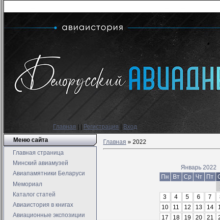
Главная
|
|
Регистрация
|
Вход
Меню сайта
Главная
»
2022
Главная страница
Минский авиамузей
Январь 2022
Авиапамятники Беларуси
Пн
Вт
Ср
Чт
Пт
Мемориал
Каталог статей
3
4
5
6
7
Авиаистория в книгах
10
11
12
13
14
Авиационные экспозиции
17
18
19
20
21