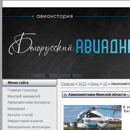
Главная
|
|
Регистрация
|
Вход
Меню сайта
Главная
»
2015
»
Июнь
»
10
» Авиапамятн
Главная страница
Авиапамятники Минской области – 
Минский авиамузей
Авиапамятники Беларуси
В р
Мемориал
"Бе
Каталог статей
Авиаистория в книгах
Авиационные экспозиции