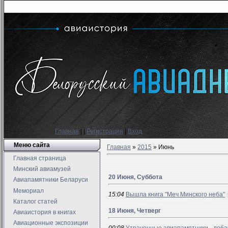
Главная
|
|
Регистрация
|
Вход
Меню сайта
Главная
»
2015
»
Июнь
Главная страница
Минский авиамузей
20 Июня, Суббота
Авиапамятники Беларуси
Мемориал
15:04
Вышла книга "Меч Минского неба"
Каталог статей
18 Июня, Четверг
Авиаистория в книгах
Авиационные экспозиции