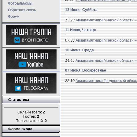
00:08
Утраченные авиапамятники - доба
Фотоальбомы
13 Июня, Суббота
Обратная связь
Форум
13:23
Авиапамятники Минской области –
11 Июня, Четверг
07:36
Авиапамятники Минской области –
10 Июня, Среда
14:45
Авиапамятники Минской области –
07 Июня, Воскресенье
22:10
Авиапамятники Гродненской облас
Статистика
Онлайн всего:
2
Гостей:
2
Пользователей:
0
Форма входа