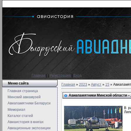
Главная
|
|
Регистрация
|
Вход
Меню сайта
Главная
»
2023
»
Август
»
15
» Авиапамят
Главная страница
Авиапамятники Минской области – 
Минский авиамузей
Авиапамятники Беларуси
В р
Мемориал
Лип
Каталог статей
Авиаистория в книгах
Авиационные экспозиции