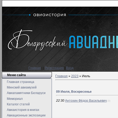
Главная
|
|
Регистрация
|
Вход
Меню сайта
Главная
»
2023
»
Июль
Главная страница
Минский авиамузей
09 Июля, Воскресенье
Авиапамятники Беларуси
Мемориал
22:30
Антохин Фёдор Васильевич
(0)
Каталог статей
Авиаистория в книгах
Авиационные экспозиции