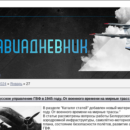
д
2024
»
Январь
»
27
сское управление ГВФ в 1945 году. От военного времени на мирные трасс
В разделе "Каталог статей" добавлен новый матери
году. От военного времени на мирные трассы."
В статье рассмотрены вопросы работы Белорусского
аэродромной инфраструктуры, самолётно-моторног
плана, состояние безопасности полётов, развитие 
ГВФ.