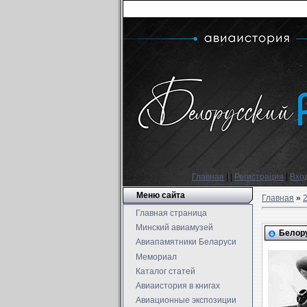
Главная
|
|
Регистрация
|
Вхо
Меню сайта
Главная
»
Главная страница
Минский авиамузей
Белору
Авиапамятники Беларуси
Мемориал
Каталог статей
Авиаистория в книгах
Авиационные экспозиции