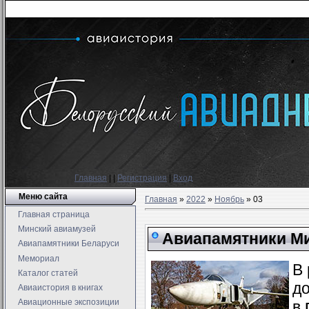
Главная
|
|
Регистрация
|
Вход
Меню сайта
Главная
»
2022
»
Ноябрь
»
03
Главная страница
Минский авиамузей
Авиапамятники Ми
Авиапамятники Беларуси
Мемориал
В 
Каталог статей
д
Авиаистория в книгах
Авиационные экспозиции
в