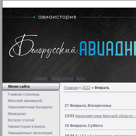
Главная
|
|
Регистрация
|
Вход
Меню сайта
Главная
»
2022
»
Февраль
Главная страница
Минский авиамузей
27 Февраля, Воскресенье
Авиапамятники Беларуси
Мемориал
13:53
Авиапамятники Минской области –
Каталог статей
19 Февраля, Суббота
Авиаистория в книгах
Авиационные экспозиции