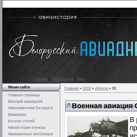
Главная
|
|
Регистрация
|
Вход
Меню сайта
Главная
»
2018
»
Апрель
»
30
Главная страница
Минский авиамузей
Военная авиация С
Авиапамятники Беларуси
Мемориал
В 
Каталог статей
п
Авиаистория в книгах
Авиационные экспозиции
ис