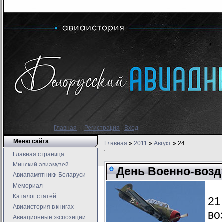
Главная
|
|
Регистрация
|
Вход
Меню сайта
Главная
»
2011
»
Август
»
24
Главная страница
Минский авиамузей
День Военно-возд
Авиапамятники Беларуси
Мемориал
Каталог статей
21
Авиаистория в книгах
во
Авиационные экспозиции