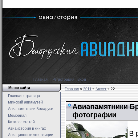
Главная
|
|
Регистрация
|
Вход
Меню сайта
Главная
»
2011
»
Август
»
22
Главная страница
Минский авиамузей
Авиапамятники Бр
Авиапамятники Беларуси
фотографии
Мемориал
Каталог статей
Авиаистория в книгах
В 
Авиационные экспозиции