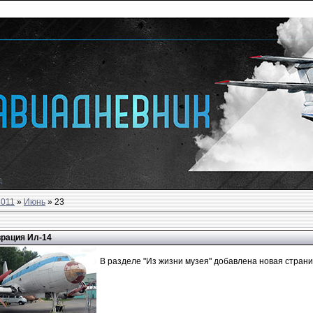
д
2011
»
Июнь
»
23
рация Ил-14
В разделе "Из жизни музея" добавлена новая страниц