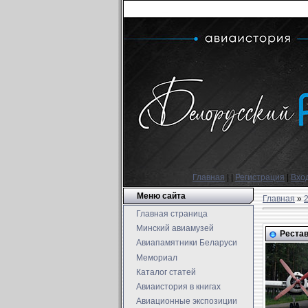
Главная
|
|
Регистрация
|
Вхо
Меню сайта
Главная
»
Главная страница
Минский авиамузей
Рестав
Авиапамятники Беларуси
Мемориал
Каталог статей
Авиаистория в книгах
Авиационные экспозиции