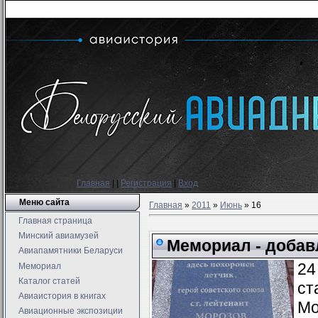
Главная
|
|
Регистрация
|
Вход
Меню сайта
Главная
»
2011
»
Июнь
»
16
Главная страница
Минский авиамузей
Мемориал - добав
Авиапамятники Беларуси
24
Мемориал
Каталог статей
ст
Авиаистория в книгах
Мо
Авиационные экспозиции