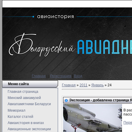
Главная
|
|
Регистрация
|
Вход
Меню сайта
Главная
»
2011
»
Январь
»
24
Главная страница
Минский авиамузей
Экспозиция - добавлена страница 
Авиапамятники Беларуси
В ра
Мемориал
пасс
Каталог статей
Пере
Авиаистория в книгах
Авиационные экспозиции