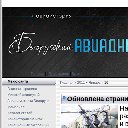
Главная
|
|
Регистрация
|
Вход
Меню сайта
Главная
»
2011
»
Январь
»
16
Главная страница
Минский авиамузей
Обновлена страни
Авиапамятники Беларуси
На
Мемориал
Каталог статей
ра
Авиаистория в книгах
и 
Авиационные экспозиции