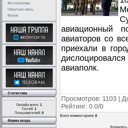
Фотоальбомы
М
Обратная связь
Форум
С
авиационный п
авиаторов со вс
приехали в гор
дислоцировалс
авиаполк.
Статистика
Просмотров
: 1103 |
Д
Рейтинг
:
0.0
/
0
Онлайн всего:
1
Гостей:
1
Пользователей:
0
Всего комментариев
:
0
Форма входа
Добавлять 