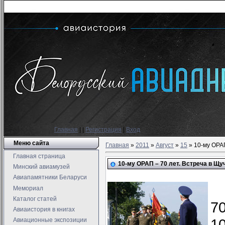
Главная
|
|
Регистрация
|
Вход
Меню сайта
Главная
»
2011
»
Август
»
15
» 10-му ОРАП
Главная страница
10-му ОРАП – 70 лет. Встреча в Щу
Минский авиамузей
Авиапамятники Беларуси
Мемориал
Каталог статей
7
Авиаистория в книгах
1
Авиационные экспозиции