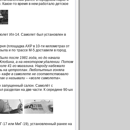
. Какое-то время в нем работало детское
молет Ил-14. Самолет был установлен в
ня (площадка АХР в 10-ти километрах от
ыла и по трассе М-5 доставили в город.
было после 1981 года, но до начала
Жлобина, а на некотором удалении. Потом
озле 41-го магазина. Народу набежало
ть на цетроплан. Любопытных гоняла
 — кафе в самолете не соответствовало
ак и называли – «возле самолета»
.
же запущенный салон. Самолёт с
 разделан на две части. К середине 90-ых
Г-17 или МиГ-19), установленный ранее на