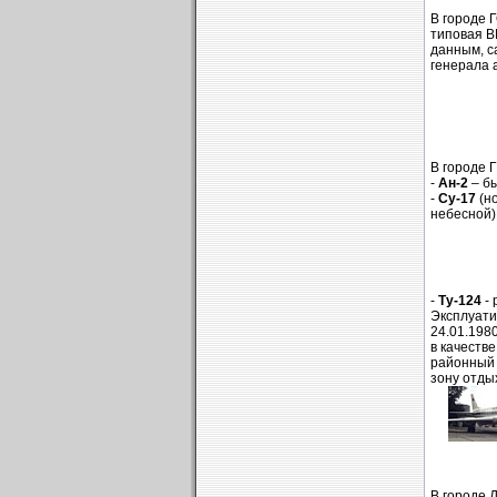
В городе 
типовая В
данным, с
генерала 
В городе 
-
Ан-2
– бы
-
Су-17
(но
небесной)
-
Ту-124
- 
Эксплуати
24.01.198
в качеств
районный 
зону отды
В городе 