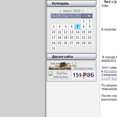
-
Ли-2
в Де
Календарь
годы.
«
Август 2026
»
Пн
Вт
Ср
Чт
Пт
Сб
Вс
1
2
3
4
5
6
7
8
9
В посёлке
10
11
12
13
14
15
16
17
18
19
20
21
22
23
24
25
26
27
28
29
30
31
Друзья сайта
В городе 
66600203.
Этот само
в
Московс
Сибирског
СССР-423
По решени
тяжелобом
После спи
располага