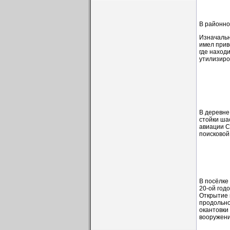
В районно
Изначальн
имел прив
где наход
утилизиров
В деревне
стойки ша
авиации С
поисковой
В посёлке
20-ой год
Открытие 
продольно
окантовки
вооружени