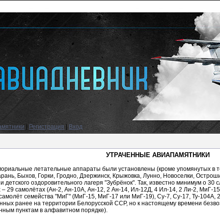
амятники
|
Регистрация
|
Вход
УТРАЧЕННЫЕ АВИАПАМЯТНИКИ
ориальные летательные аппараты были установлены (кроме упомянутых в те
арань, Быхов, Горки, Гродно, Дзержинск, Крыжовка, Лунно, Новоселки, Острош
и детского оздоровительного лагеря "Зубрёнок". Так, известно минимум о 3
– 29 самолётах (Ан-2, Ан-10А, Ан-12, 2 Ан-14, Ил-12Д, 4 Ил-14, 2 Ли-2, МиГ-1
амолёт семейства "МиГ" (МиГ-15, МиГ-17 или МиГ-19), Су-7, Су-17, Ту-104А, 2 
нных ранее на территории Белорусской ССР, но к настоящему времени безво
нным пунктам в алфавитном порядке).