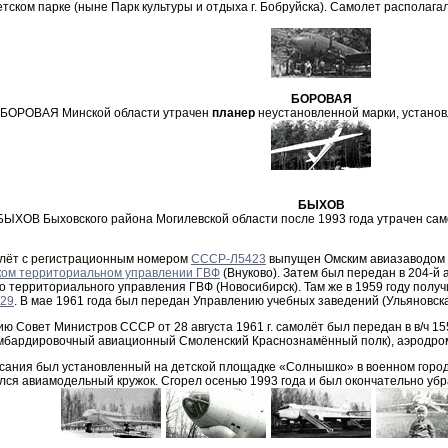
тском парке (ныне Парк культуры и отдыха г. Бобруйска). Самолет располагал
БОРОВАЯ
 БОРОВАЯ Минской области утрачен
планер
неустановленной марки, установ
БЫХОВ
БЫХОВ Быховского района Могилевской области после 1993 года утрачен са
лёт с регистрационным номером
СССР-Л5423
выпущен Омским авиазаводом в 
ком территориальном управлении ГВФ
(Внуково). Затем был передан в 204-й
о территориального управления ГВФ (Новосибирск). Там же в 1959 году пол
29
. В мае 1961 года был передан Управлению учебных заведений (Ульяновск
ю Совет Министров СССР от 28 августа 1961 г. самолёт был передан в в/ч 15
бардировочный авиационный Смоленский Краснознамённый полк), аэродро
сания был установленный на детской площадке «Солнышко» в военном городк
лся авиамодельный кружок. Сгорел осенью 1993 года и был окончательно убра