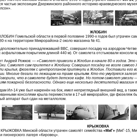
я частью экспозиции Дзержинского районного историко-краеведческого музея
лсон».
ЖЛОБИН
ЖЛОБИН Гомельской области в первой половине 1990-х годов был утрачен са
80-х на территории Микрорайона-2 около магазина № 41.
едположительно принадлежавший ВВС, совершил посадку на аэродром Четвер
 асфальтовым покрытием длиной 440 м). От самолета отстыковали консоли кр
т Андрей Рожков: —
«Самолет привезли в Жлобин в начале 80-х годов. Это 
ки. Самолет сам прилетел к Жлобину. Совершил посадку не возле самого 
яли крылья, фюзеляж с центропланом притянули в Жлобин. Поставили его в
и. Многие бегали по лежащим на траве крыльям. Кто-то умудрялся залез
Говорили, что в самолете будет детское кафе. Но потом самолет увезли
ям пожарной безопасности. Однако еще несколько десятилетий магазин т
одам Ил-14 уже был накренён на бок, имел неприглядный внешний вид, а так
ванными консолями крыла переместили в 17-ый микрорайон, где фюзеляж был
ый аппарат был сдан на металлолом.
КРЫЖОВКА
 КРЫЖОВКА Минской области утрачен самолёт семейства
«МиГ»
(МиГ-15, Ми
и пионерского лагеря «Кировец».