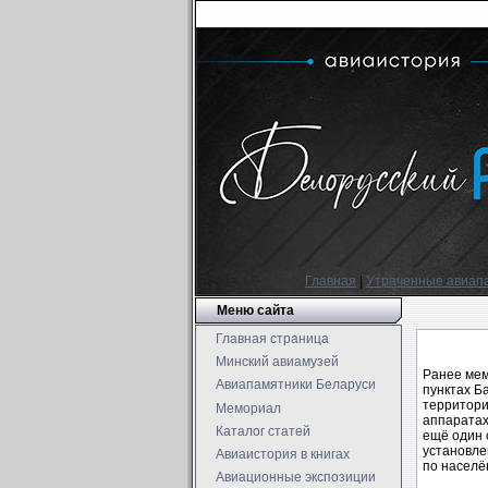
Главная
|
Утраченные авиап
Меню сайта
Главная страница
Минский авиамузей
Ранее мем
Авиапамятники Беларуси
пунктах Б
территори
Мемориал
аппаратах 
Каталог статей
ещё один с
установле
Авиаистория в книгах
по населё
Авиационные экспозиции