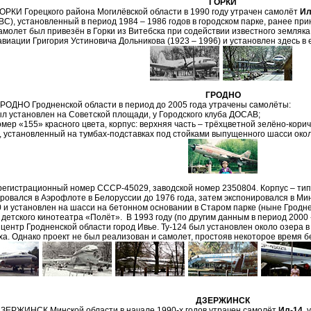
ГОРКИ
ГОРКИ Горецкого района Могилёвской области в 1990 году утрачен самолёт
Ил
ВС), установленный в период 1984 – 1986 годов в городском парке, ранее 
амолет был привезён в Горки из Витебска при содействии известного земляк
авиации Григория Устиновича Дольникова (1923 – 1996) и установлен здесь в е
ГРОДНО
ГРОДНО Гродненской области в период до 2005 года утрачены самолёты:
л установлен на Советской площади, у Городского клуба ДОСАВ;
мер «155» красного цвета, корпус: верхняя часть – трёхцветной зелёно-кор
, установленный на тумбах-подставках под стойками выпущенного шасси около
регистрационный номер СССР-45029, заводской номер 2350804. Корпус – тип
ровался в Аэрофлоте в Белоруссии до 1976 года, затем экспонировался в Ми
0 и установлен на шасси на бетонном основании в Старом парке (ныне Грод
е детского кинотеатра «Полёт». В 1993 году (по другим данным в период 2000 
центр Гродненской области город Ивье. Ту-124 был установлен около озера в
ха. Однако проект не был реализован и самолет, простояв некоторое время 
ДЗЕРЖИНСК
ДЗЕРЖИНСК Минской области в начале 1990-х годов утрачен самолёт
Ил-14
,