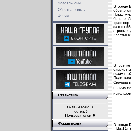
Фотоальбомы
В городе 
Обратная связь
обозначен
Парке кул
Форум
балансе 5
транспорт
за счет 5
страны. С
Крестьянск
В посёлке
самолет э
воздушной
Подготовл
Сначала в
получилос
использов
Статистика
Онлайн всего:
3
Гостей:
3
Пользователей:
0
Форма входа
В городе 
-
Ил-14
в 