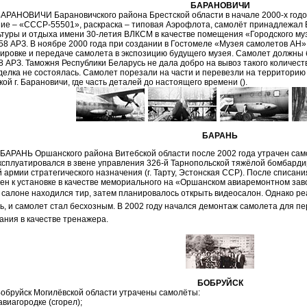
БАРАНОВИЧИ
БАРАНОВИЧИ Барановичского района Брестской области в начале 2000-х годо
ие – «СССР-55501», раскраска – типовая Аэрофлота, самолёт принадлежал 
ьтуры и отдыха имени 30-летия ВЛКСМ в качестве помещения «Городского муз
58 АРЗ. В ноябре 2000 года при создании в Гостомеле «Музея самолетов АН»
ировке и передаче самолета в экспозицию будущего музея. Самолет должны 
58 АРЗ. Таможня Республики Беларусь не дала добро на вывоз такого количес
делка не состоялась. Самолет порезали на части и перевезли на территорию
ой г. Барановичи, где часть деталей
до настоящего времени (
).
БАРАНЬ
 БАРАНЬ Оршанского района Витебской области после 2002 года утрачен са
ксплуатировался в звене управления 326-й Тарнопольской тяжёлой бомбардир
 армии стратегического назначения (г. Тарту, Эстонская ССР). После списани
ен к установке в качестве мемориального на «Оршанском авиаремонтном зав
 салоне находился тир, затем планировалось открыть видеосалон. Однако р
ь, и самолет стал бесхозным. В 2002 году начался демонтаж самолета для п
ания в качестве тренажера.
БОБРУЙСК
Бобруйск Могилёвской области утрачены самолёты:
авиагородке (сгорел);