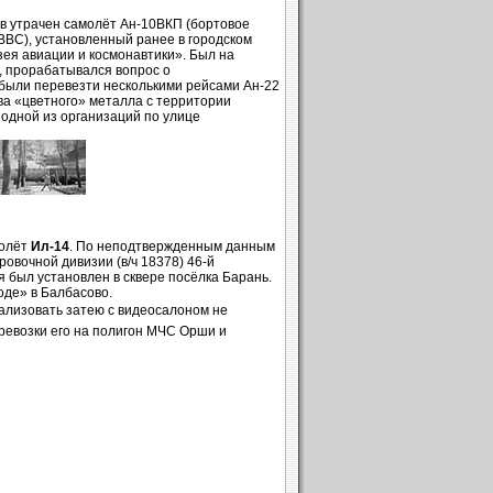
в утрачен самолёт Ан-10ВКП (бортовое
ВВС), установленный ранее в городском
ея авиации и космонавтики». Был на
, прорабатывался вопрос о
были перевезти несколькими рейсами Ан-22
тва «цветного» металла с территории
 одной из организаций по улице
молёт
Ил-14
. По неподтвержденным данным
овочной дивизии (в/ч 18378) 46-й
я был установлен в сквере посёлка Барань.
оде» в Балбасово.
еализовать затею с видеосалоном не
еревозки его на полигон МЧС Орши и