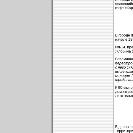
являвшийс
кафе «Кар
В городе 
начале 19
Ил-14, пр
Жлобина с
Вспоминае
перестрой
с него сн
выше крыш
милиция. 
требовани
К 90-ым г
демонтиро
летательн
В деревне
территори