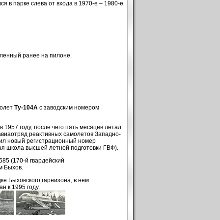
ся в парке слева от входа в 1970-е – 1980-е
ленный ранее на пилоне.
молет
Ту-104А
с заводским номером
1957 году, после чего пять месяцев летал
 авиаотряд реактивных самолетов Западно-
учил новый регистрационный номер
ая школа высшей летной подготовки ГВФ).
585 (170-й гвардейский
м Быхов.
е Быховского гарнизона, в нём
н к 1995 году.