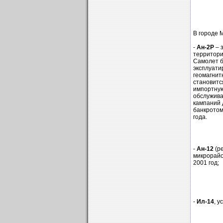
В городе 
-
Ан-2Р
– 
территори
Самолет б
эксплуати
геомагнит
становитс
импортную
обслужива
кампаний 
банкротом
года.
-
Ан-12
(ре
микрорайо
2001 год;
-
Ил-14
, 