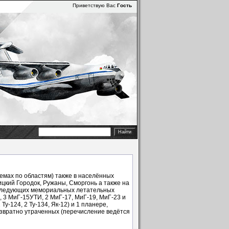
Приветствую Вас
Гость
мах по областям) также в населённых
ицкий Городок, Ружаны, Сморгонь а также на
0 следующих мемориальных летательных
5, 3 МиГ-15УТИ, 2 МиГ-17, МиГ-19, МиГ-23 и
Ту-124, 2 Ту-134, Як-12) и 1 планере,
звратно утраченных (перечисление ведётся