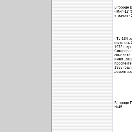
В городе 
-
МиГ-17
(
утрачен к 
-
Ту-134
ре
являлось 
1973 года 
Симферопо
самолета: 
июня 1983 
проспекте
1988 году
демонтиро
В городе 
№45.