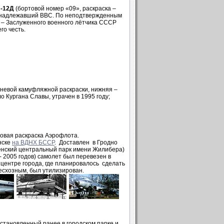
-12Д
(бортовой номер «09», раскраска –
принадлежавший ВВС. По неподтвержденным
а – Заслуженного военного лётчика СССР
го честь.
ичневой камуфляжной раскраски, нижняя –
 Кургана Славы, утрачен в 1995 году;
овая раскраска Аэрофлота.
нске
на ВДНХ БССР
. Доставлен в Гродно
ненский центральный парк имени Жилибера)
- 2005 годов) самолет был перевезен в
 центре города, где планировалось сделать
бесхозным, был утилизирован.
 установленный ранее в городском парке и