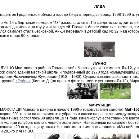
ЛИДА
м центре Гродненской области городе Лида в период в период 1998-1999 гг. 
о Ан-14 с бортовым номером "48" располагался в
. По свидетельству жителей 
од для движения по кругу и катал детей. Позже, в более сложные времена, с
ился самолет стала бесхозной, Ан-14 передали в детский сад № 32, над кот
ан в конце 90-х годов.
ЛУННО
 ЛУННО Мостовского района Гродненской области утрачен самолет
Як-12
, у
сси около здания местной школы и подаренный до 1970 года командующим 2
ергеем Яковлевичем Жуковским (1918 – 1980). Существование авиапамятника
 группой
«Рубон»
(Киенко Д. (на правом фото на месте установки Як-12), Мирчук
МАЧУЛИЩИ
 МАЧУЛИЩИ Минского района в начале 1990-х годов утрачен самолёт
МиГ-15
овщине 201-го иап на постаменте с убранным шасси на развилке между казарм
памятника состоялось 30 апреля 1971 года. Имел корпус естественного цве
й молнии голубого цвета с чёрной окантовкой. Нанесённый на самолёт борто
 означал 20-ю годовщину полка. На постаменте имелась надпись: «Мы небо 
и 201-го ИАП ПВО.