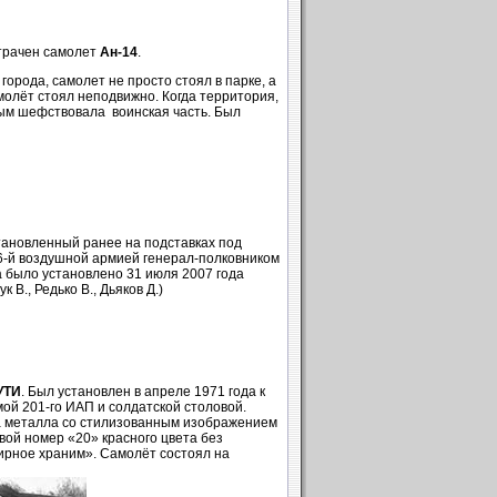
утрачен самолет
Ан-14
.
города, самолет не просто стоял в парке, а
амолёт стоял неподвижно. Когда территория,
орым шефствовала воинская часть. Был
становленный ранее на подставках под
6-й воздушной армией генерал-полковником
 было установлено 31 июля 2007 года
 В., Редько В., Дьяков Д.)
УТИ
. Был установлен в апреле 1971 года к
ой 201-го ИАП и солдатской столовой.
та металла со стилизованным изображением
вой номер «20» красного цвета без
мирное храним». Самолёт состоял на