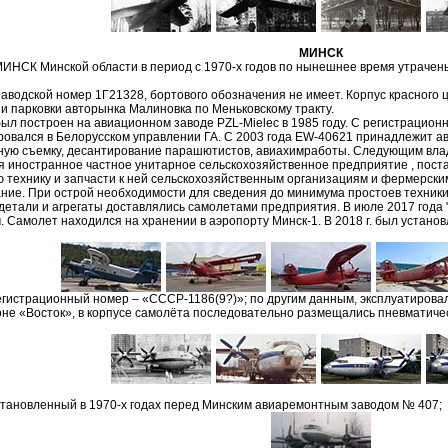
МИНСК
МИНСК Минской области в период с 1970-х годов по нынешнее время утрачен
заводской номер 1Г21328, бортового обозначения не имеет. Корпус красного 
и парковки авторынка Малиновка по Меньковскому тракту.
ыл построен на авиационном заводе PZL-Mielec в 1985 году. С регистраци
ровался в Белорусском управлении ГА. С 2003 года EW-40621 принадлежит 
ную съемку, десантирование парашютистов, авиахимработы. Следующим вла
я иностранное частное унитарное сельскохозяйственное предприятие
, пос
 технику и запчасти к ней сельскохозяйственным организациям и фермерским
ние. При острой необходимости для сведения до минимума простоев техники
детали и агрегаты доставлялись самолетами предприятия. В июле 2017 года
. Самолет находился на хранении в аэропорту Минск-1. В 2018 г. был установ
гистрационный номер – «CCCP-1186(9?)»; по другим данным, эксплуатировал
не «Восток», в корпусе самолёта последовательно размещались пневматическ
установленный в 1970-х годах перед Минским авиаремонтным заводом № 407;