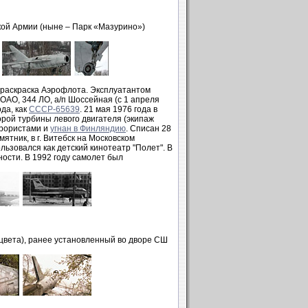
кой Армии (ныне – Парк «Мазурино»)
 раскраска Аэрофлота. Эксплуатантом
ОАО, 344 ЛО, а/п Шоссейная (с 1 апреля
ода, как
СССР-65639
. 21 мая 1976 года в
рой турбины левого двигателя (экипаж
еррористами и
угнан в Финляндию
. Списан 28
ятник, в г. Витебск на Московском
льзовался как детский кинотеатр "Полет". В
ости. В 1992 году самолет был
цвета), ранее установленный во дворе СШ