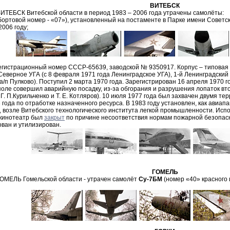
ВИТЕБСК
ВИТЕБСК Витебской области в период 1983 – 2006 года утрачены самолёты:
бортовой номер - «07»), установленный на постаменте в Парке имени Советс
2006 году;
гистрационный номер СССР-65639, заводской № 9350917. Корпус – типовая
Северное УГА (с 8 февраля 1971 года Ленинградское УГА), 1-й Ленинградский 
а/п Пулково). Поступил 2 марта 1970 года. Зарегистрирован 16 апреля 1970 г
ле совершил аварийную посадку, из-за обгорания и разрушения лопаток вто
Г. П.Курильченко и Т. Е. Котляров). 10 июля 1977 года был захвачен двумя т
года по отработке назначенного ресурса. В 1983 году установлен, как авиапам
, возле Витебского технологического института легкой промышленности. Испо
 кинотеатр был
закрыт
по причине несоответствия нормам пожарной безопасн
ван и утилизирован.
ГОМЕЛЬ
ГОМЕЛЬ Гомельской области - утрачен самолёт
Су-7БМ
(номер «40» красного 