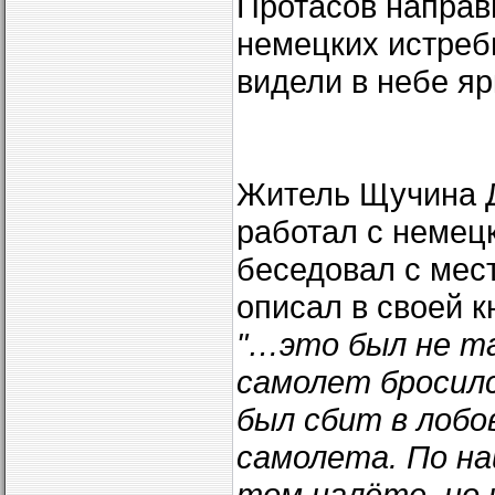
Протасов направ
немецких истреби
видели в небе я
Житель Щучина Д
работал с немец
беседовал с мес
описал в своей к
"…это был не та
самолет бросилс
был сбит в лобо
самолета. По н
том налёте, но 