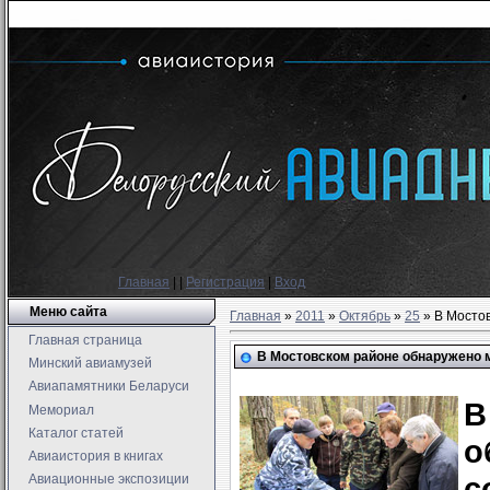
Главная
|
|
Регистрация
|
Вход
Меню сайта
Главная
»
2011
»
Октябрь
»
25
» В Мосто
Главная страница
В Мостовском районе обнаружено 
Минский авиамузей
Авиапамятники Беларуси
В
Мемориал
Каталог статей
о
Авиаистория в книгах
с
Авиационные экспозиции