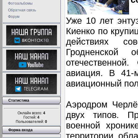
Фотоальбомы
Обратная связь
Форум
Уже 10 лет энт
Киенко по крупи
действиях со
Гродненской 
отечественной.
авиация. В 41-
авиационный пол
Статистика
Аэродром Черлё
двух типов. Пр
Онлайн всего:
4
Гостей:
4
Пользователей:
0
военной хроник
Форма входа
территории обл