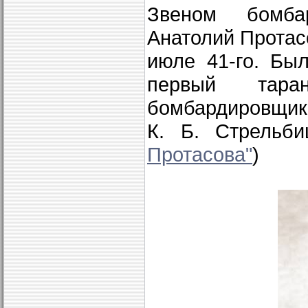
Звеном бомба
Анатолий Протас
июле 41-го. Бы
первый тара
бомбардировщике.
К. Б. Стрельб
Протасова"
)