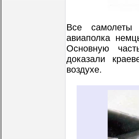
Все самолеты 
авиаполка немц
Основную част
доказали краев
воздухе.