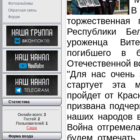
Фотоальбомы
В
Обратная связь
Форум
торжественная 
Республики Бел
уроженца Вит
погибшего в 
Отечественной в
"Для нас очень
стартует эта 
пройдет от Крас
Статистика
призвана подчер
наших народов 
Онлайн всего:
3
Гостей:
2
Пользователей:
1
Война отгремела
Саша
будем отмечать
Форма входа