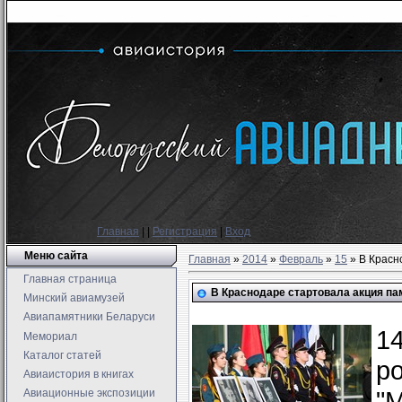
Главная
|
|
Регистрация
|
Вход
Меню сайта
Главная
»
2014
»
Февраль
»
15
» В Красн
Главная страница
В Краснодаре стартовала акция па
Минский авиамузей
Авиапамятники Беларуси
1
Мемориал
Каталог статей
р
Авиаистория в книгах
"
Авиационные экспозиции