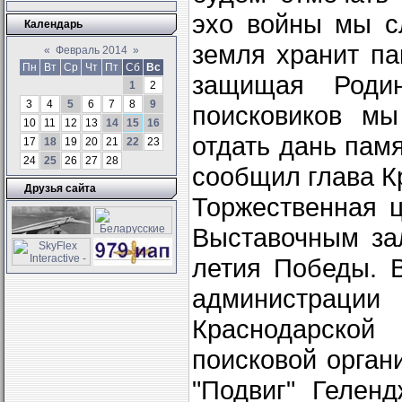
эхо войны мы с
Календарь
земля хранит па
«
Февраль 2014
»
Пн
Вт
Ср
Чт
Пт
Сб
Вс
защищая Родин
1
2
3
4
5
6
7
8
9
поисковиков мы
10
11
12
13
14
15
16
отдать дань памя
17
18
19
20
21
22
23
24
25
26
27
28
сообщил глава К
Друзья сайта
Торжественная 
Выставочным за
летия Победы. 
администраци
Краснодарско
поисковой орган
"Подвиг" Гелен