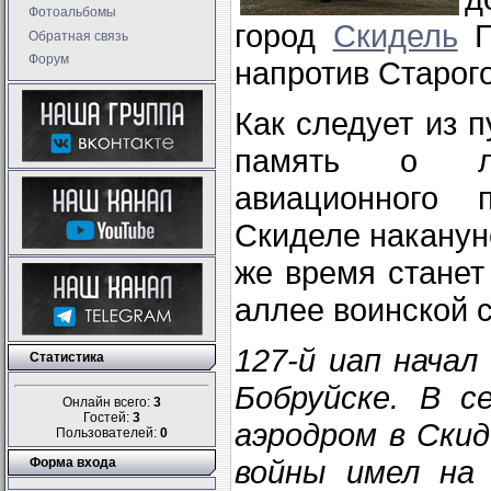
Фотоальбомы
город
Скидель
Г
Обратная связь
Форум
напротив Старог
Как следует из 
память о лет
авиационного 
Скиделе наканун
же время станет
аллее воинской 
127-й иап начал
Статистика
Бобруйске. В с
Онлайн всего:
3
Гостей:
3
аэродром в Скид
Пользователей:
0
войны имел на 
Форма входа