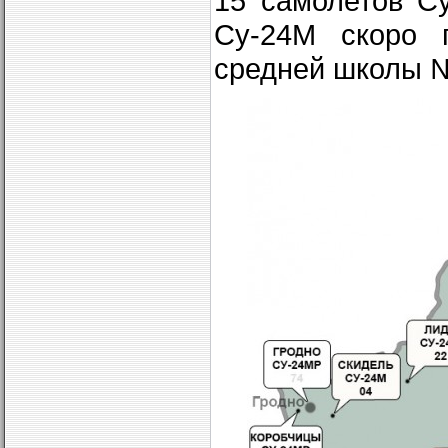
15 самолетов С
Су-24М скоро п
средней школы №