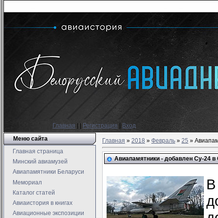
Главная
|
|
Регистрация
|
Вход
Меню сайта
Главная
»
2018
»
Февраль
»
25
» Авиапам
Главная страница
Авиапамятники - добавлен Су-24 в 
Минский авиамузей
Авиапамятники Беларуси
В
Мемориал
Каталог статей
д
Авиаистория в книгах
д
Авиационные экспозиции