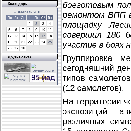
боеготовым полк
Календарь
ремонтом ВПП в
«
Февраль 2018
»
Пн
Вт
Ср
Чт
Пт
Сб
Вс
площадку Леси
1
2
3
4
5
6
7
8
9
10
11
совершил 180 б
12
13
14
15
16
17
18
участие в боях 
19
20
21
22
23
24
25
26
27
28
Группировка м
Друзья сайта
сегодняшний ден
типов самолето
(12 самолетов).
На территории ч
экспозиций ав
различных симв