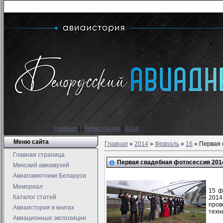
Главная
|
|
Регистрация
|
Вход
Меню сайта
Главная
»
2014
»
Февраль
»
16
» Первая 
Главная страница
Первая свадебная фотосессия 2014
Минский авиамузей
Авиапамятники Беларуси
Мемориал
15 ф
Каталог статей
2014
пров
Авиаистория в книгах
техн
Авиационные экспозиции