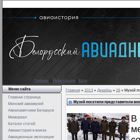
Главная
|
|
Регистрация
|
Вход
Меню сайта
Главная
»
2013
»
Декабрь
»
28
» Музей п
Главная страница
Музей посетили представители во
Минский авиамузей
Авиапамятники Беларуси
В
Мемориал
Каталог статей
м
Авиаистория в книгах
с
Авиационные экспозиции