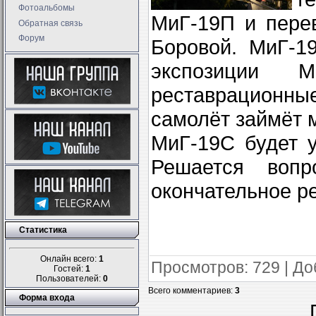
Фотоальбомы
МиГ-19П и пере
Обратная связь
Форум
Боровой. МиГ-1
экспозиции 
реставрационны
самолёт займёт м
МиГ-19С будет у
Решается вопр
окончательное р
Статистика
Онлайн всего:
1
Просмотров
: 729 |
До
Гостей:
1
Пользователей:
0
Всего комментариев
:
3
Форма входа