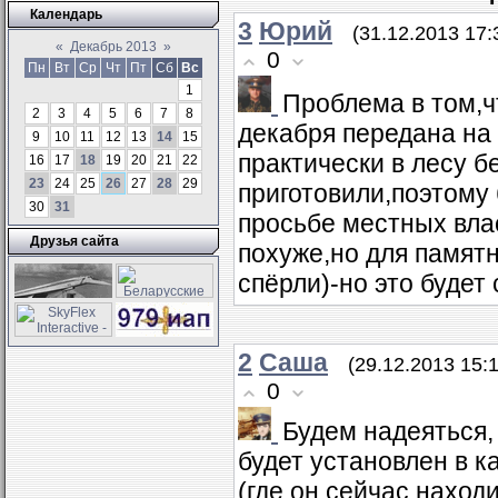
Календарь
3
Юрий
(31.12.2013 17:
«
Декабрь 2013
»
0
Пн
Вт
Ср
Чт
Пт
Сб
Вс
1
Проблема в том,чт
2
3
4
5
6
7
8
декабря передана на
9
10
11
12
13
14
15
практически в лесу б
16
17
18
19
20
21
22
23
24
25
26
27
28
29
приготовили,поэтому
30
31
просьбе местных вла
Друзья сайта
похуже,но для памятн
спёрли)-но это будет 
2
Саша
(29.12.2013 15:
0
Будем надеяться,
будет установлен в к
(где он сейчас наход