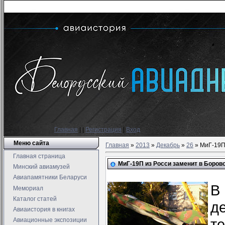
Главная
|
|
Регистрация
|
Вход
Меню сайта
Главная
»
2013
»
Декабрь
»
26
» МиГ-19П
Главная страница
МиГ-19П из Росси заменит в Боров
Минский авиамузей
Авиапамятники Беларуси
В
Мемориал
Каталог статей
д
Авиаистория в книгах
т
Авиационные экспозиции