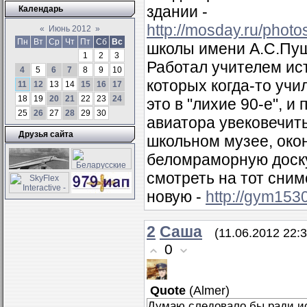
здании -
Календарь
http://mosday.ru/phot
«
Июнь 2012
»
Пн
Вт
Ср
Чт
Пт
Сб
Вс
школы имени А.С.Пушк
1
2
3
Работал учителем ист
4
5
6
7
8
9
10
которых когда-то учи
11
12
13
14
15
16
17
18
19
20
21
22
23
24
это в "лихие 90-е", 
25
26
27
28
29
30
авиатора увековечит
Друзья сайта
школьном музее, око
беломраморную доску
смотреть на тот сним
новую -
http://gym1530
2
Саша
(11.06.2012 22:3
0
Quote
(
Almer
)
Думаю следовало бы ради ис