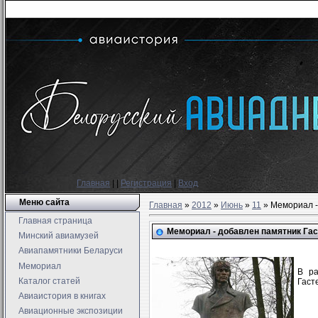
Главная
|
|
Регистрация
|
Вход
Меню сайта
Главная
»
2012
»
Июнь
»
11
» Мемориал -
Главная страница
Мемориал - добавлен памятник Гас
Минский авиамузей
Авиапамятники Беларуси
Мемориал
В ра
Каталог статей
Гаст
Авиаистория в книгах
Авиационные экспозиции