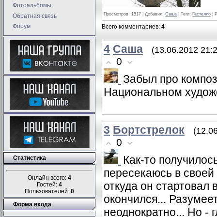
Фотоальбомы
Просмотров
: 1517 |
Добавил
:
Саша
|
Теги
:
Гастелло
|
Р
Обратная связь
Форум
Всего комментариев
:
4
4
Саша
(13.06.2012 21:
0
Забыл про композ
Национальном художе
3
Бортстрелок
(12.0
0
Как-то получилос
Статистика
пересекаюсь в своей
Онлайн всего:
4
откуда он стартовал в
Гостей:
4
Пользователей:
0
окончился... Разумее
Форма входа
неоднократно... Но - 