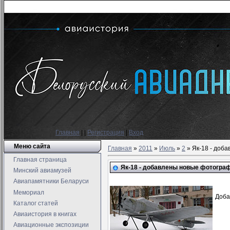
Главная
|
|
Регистрация
|
Вход
Меню сайта
Главная
»
2011
»
Июль
»
2
» Як-18 - доб
Главная страница
Як-18 - добавлены новые фотогра
Минский авиамузей
Авиапамятники Беларуси
Мемориал
Доба
Каталог статей
Авиаистория в книгах
Авиационные экспозиции