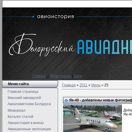
Главная
|
|
Регистрация
|
Вход
Меню сайта
Главная
»
2011
»
Июль
»
25
Главная страница
Минский авиамузей
Як-40 - добавлены новые фотогра
Авиапамятники Беларуси
Доба
Мемориал
Як-4
Каталог статей
Авиаистория в книгах
Авиационные экспозиции