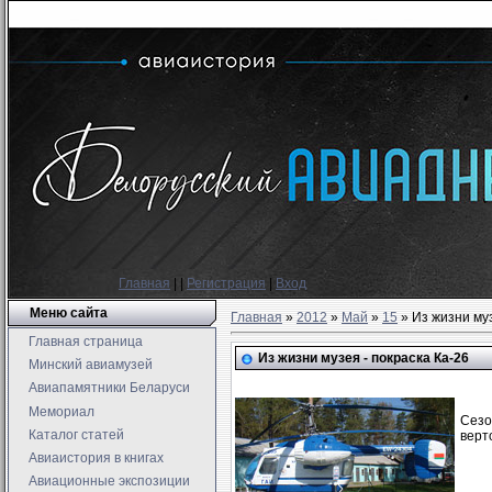
Главная
|
|
Регистрация
|
Вход
Меню сайта
Главная
»
2012
»
Май
»
15
» Из жизни муз
Главная страница
Из жизни музея - покраска Ка-26
Минский авиамузей
Авиапамятники Беларуси
Мемориал
Сезо
Каталог статей
верт
Авиаистория в книгах
Авиационные экспозиции