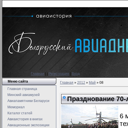
Главная
|
|
Регистрация
|
Вход
Меню сайта
Главная
»
2012
»
Май
»
08
Главная страница
Минский авиамузей
Празднование 70-
Авиапамятники Беларуси
Мемориал
Каталог статей
6 
Авиаистория в книгах
те
Авиационные экспозиции