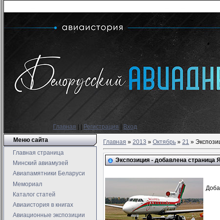
Главная
|
|
Регистрация
|
Вход
Меню сайта
Главная
»
2013
»
Октябрь
»
21
» Экспози
Главная страница
Экспозиция - добавлена страница 
Минский авиамузей
Авиапамятники Беларуси
Мемориал
Доба
Каталог статей
Авиаистория в книгах
Авиационные экспозиции