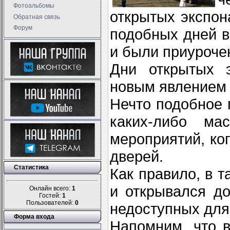
Фотоальбомы
открытых экспон
Обратная связь
Форум
подобных дней в
и были приуроче
Дни открытых э
новым явлением 
Нечто подобное 
каких-либо ма
мероприятий, ко
дверей.
Статистика
Как правило, в 
и открывался до
Онлайн всего:
1
Гостей:
1
Пользователей:
0
недоступных для
Форма входа
Напомним, что в