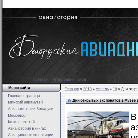
Главная
|
|
Регистрация
|
Вход
Меню сайта
Главная
»
2018
»
Апрель
»
18
» Дни откр
Главная страница
Дни открытых экспонатов в Музее 
Минский авиамузей
Авиапамятники Беларуси
В
Мемориал
Каталог статей
а
Авиаистория в книгах
ч
Авиационные экспозиции