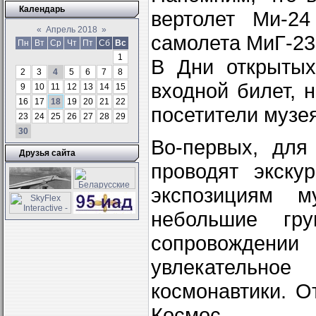
Календарь
вертолет Ми-24
«
Апрель 2018
»
самолета МиГ-23
Пн
Вт
Ср
Чт
Пт
Сб
Вс
1
В Дни открытых
2
3
4
5
6
7
8
входной билет, 
9
10
11
12
13
14
15
16
17
18
19
20
21
22
посетители музе
23
24
25
26
27
28
29
30
Во-первых, для
Друзья сайта
проводят экску
экспозициям 
небольшие гр
сопровожден
увлекательно
космонавтики. О
Космос.