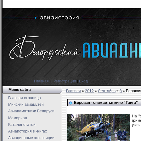
Главная
|
|
Регистрация
|
Вход
Меню сайта
Главная
»
2012
»
Сентябрь
»
8
» Боровая 
Главная страница
Боровая - снимается кино "Тайга"
Минский авиамузей
Авиапамятники Беларуси
На "
Мемориал
грим
Каталог статей
указ
Авиаистория в книгах
Авиационные экспозиции