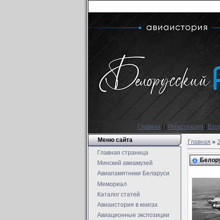
Главная
|
|
Регистрация
|
Вхо
Меню сайта
Главная
»
Главная страница
Белору
Минский авиамузей
Авиапамятники Беларуси
Мемориал
Каталог статей
Авиаистория в книгах
Авиационные экспозиции