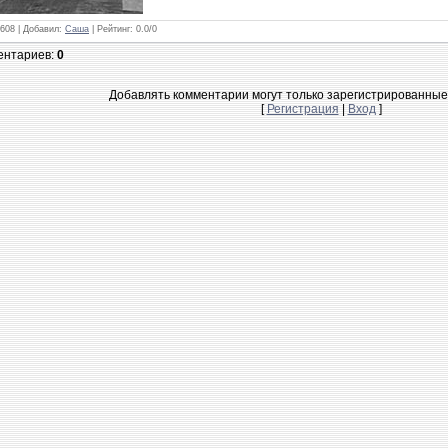
2608 |
Добавил
:
Саша
|
Рейтинг
:
0.0
/
0
ентариев
:
0
Добавлять комментарии могут только зарегистрированные
[
Регистрация
|
Вход
]